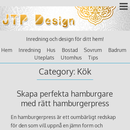
Skip
to
content
Inredning och design för ditt hem!
Hem
Inredning
Hus
Bostad
Sovrum
Badrum
Uteplats
Utomhus
Tips
Category: Kök
Skapa perfekta hamburgare
med rätt hamburgerpress
En hamburgerpress är ett oumbärligt redskap
för den som vill uppnå en jämn form och