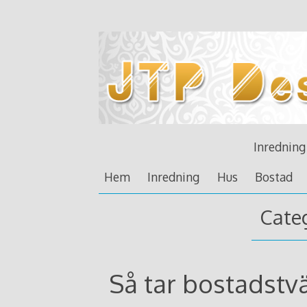
Skip
to
content
Inredning
Hem
Inredning
Hus
Bostad
Cate
Så tar bostadstvät