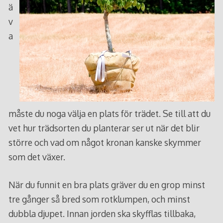
ä
v
a
måste du noga välja en plats för trädet. Se till att du
vet hur trädsorten du planterar ser ut när det blir
större och vad om något kronan kanske skymmer
som det växer.
När du funnit en bra plats gräver du en grop minst
tre gånger så bred som rotklumpen, och minst
dubbla djupet. Innan jorden ska skyfflas tillbaka,