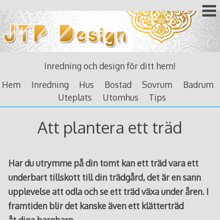
Skip
to
content
Inredning och design för ditt hem!
Hem
Inredning
Hus
Bostad
Sovrum
Badrum
Uteplats
Utomhus
Tips
Att plantera ett träd
Har du utrymme på din tomt kan ett träd vara ett
underbart tillskott till din trädgård, det är en sann
upplevelse att odla och se ett träd växa under åren. I
framtiden blir det kanske även ett klätterträd