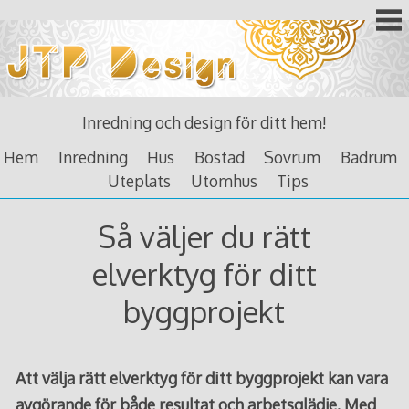
Skip
to
content
Inredning och design för ditt hem!
Hem
Inredning
Hus
Bostad
Sovrum
Badrum
Uteplats
Utomhus
Tips
Så väljer du rätt
elverktyg för ditt
byggprojekt
Att välja rätt elverktyg för ditt byggprojekt kan vara
avgörande för både resultat och arbetsglädje. Med